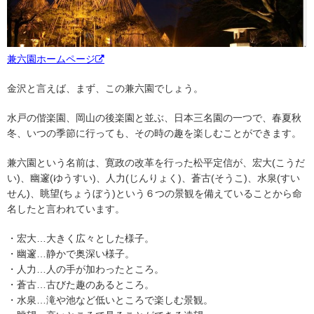
兼六園ホームページ
金沢と言えば、まず、この兼六園でしょう。
水戸の偕楽園、岡山の後楽園と並ぶ、日本三名園の一つで、春夏秋
冬、いつの季節に行っても、その時の趣を楽しむことができます。
兼六園という名前は、寛政の改革を行った松平定信が、宏大(こうだ
い)、幽邃(ゆうすい)、人力(じんりょく)、蒼古(そうこ)、水泉(すい
せん)、眺望(ちょうぼう)という６つの景観を備えていることから命
名したと言われています。
・宏大…大きく広々とした様子。
・幽邃…静かで奥深い様子。
・人力…人の手が加わったところ。
・蒼古…古びた趣のあるところ。
・水泉…滝や池など低いところで楽しむ景観。