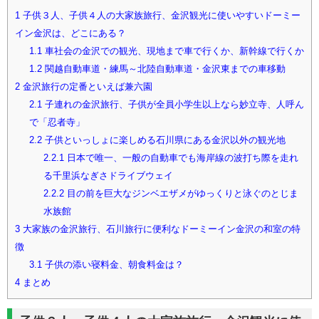
1
子供３人、子供４人の大家族旅行、金沢観光に使いやすいドーミー
イン金沢は、どこにある？
1.1
車社会の金沢での観光、現地まで車で行くか、新幹線で行くか
1.2
関越自動車道・練馬～北陸自動車道・金沢東までの車移動
2
金沢旅行の定番といえば兼六園
2.1
子連れの金沢旅行、子供が全員小学生以上なら妙立寺、人呼ん
で「忍者寺」
2.2
子供といっしょに楽しめる石川県にある金沢以外の観光地
2.2.1
日本で唯一、一般の自動車でも海岸線の波打ち際を走れ
る千里浜なぎさドライブウェイ
2.2.2
目の前を巨大なジンベエザメがゆっくりと泳ぐのとじま
水族館
3
大家族の金沢旅行、石川旅行に便利なドーミーイン金沢の和室の特
徴
3.1
子供の添い寝料金、朝食料金は？
4
まとめ