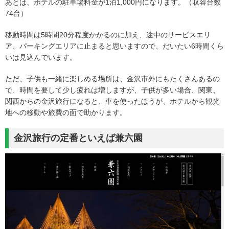
あとは、ホテルの駐車場料金が1泊1,000円になります。（収容台数
74台）
移動時間は5時間20分程度かかるのに加え、途中のサービスエリ
ア、パーキングエリアに止まると思いますので、だいたい6時間くら
いは見込んでいます。
ただ、子供も一緒に楽しめる場所は、金沢市外にもたくさんあるの
で、時間を要して少し疲れは増しますが、子供が多い場合、関東、
関西からの金沢旅行になると、車を使ったほうが、ホテルから観光
地への移動や旅費の面で助かります。
金沢旅行の定番といえば兼六園